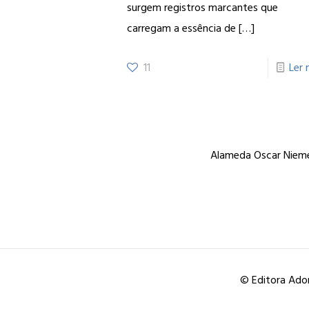
surgem registros marcantes que
carregam a essência de
[…]
11
Ler 
Alameda Oscar Niemey
© Editora Ador