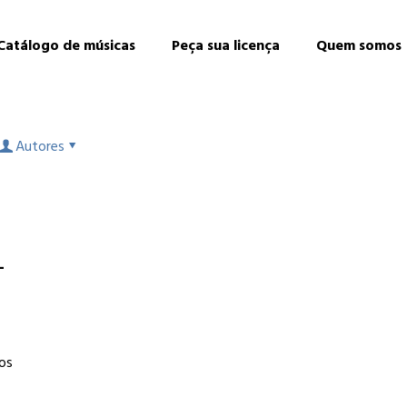
Catálogo de músicas
Peça sua licença
Quem somos
Autores
–
os