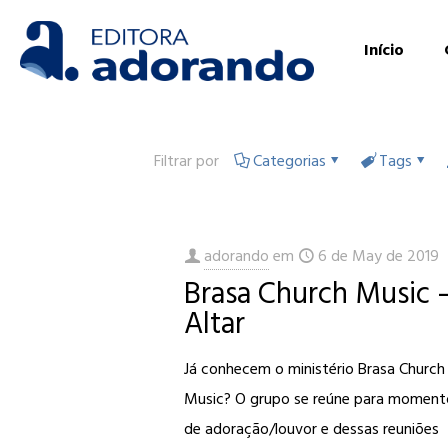
Início
Filtrar por
Categorias
Tags
adorando
em
6 de May de 2019
Brasa Church Music 
Altar
Já conhecem o ministério Brasa Church
Music? O grupo se reúne para moment
de adoração/louvor e dessas reuniões