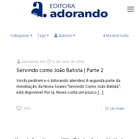
Categorias
Tags
Autores
Mostrar tudo
adorando
em
13 de June de 2019
Servindo como João Batista | Parte 2
Vocês pediram e o Adorando atendeu! A segunda parte da
ministração da Nivea Soares “Servindo Como João Batista”,
está disponível. Por lá, Nivea conta um pouco
[…]
100
Ler mais