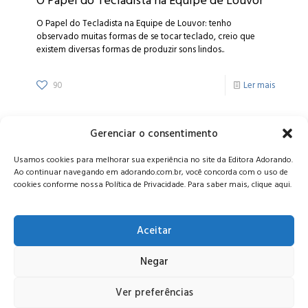
O Papel do Tecladista na Equipe de Louvor
O Papel do Tecladista na Equipe de Louvor: tenho
observado muitas formas de se tocar teclado, creio que
existem diversas formas de produzir sons lindos..
90
Ler mais
Gerenciar o consentimento
Alameda Oscar Niemeyer, 1033 – 7º Andar - Portaria 04, Vila da
Usamos cookies para melhorar sua experiência no site da Editora Adorando.
Serra - Nova Lima/MG, CEP: 34006-065 - MG
Ao continuar navegando em adorando.com.br, você concorda com o uso de
CONTATO:
editora@adorando.com.br
cookies conforme nossa Política de Privacidade. Para saber mais, clique aqui.
Aceitar
Negar
© Editora Adorando 2026. Todos os direitos reservados.
Consulte nossa
política de privacidade
.
Ver preferências