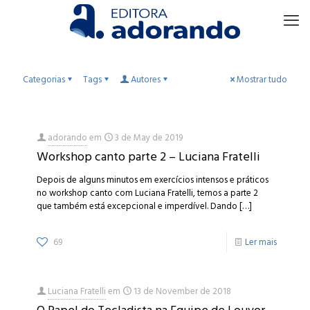
Categorias
Tags
Autores
Mostrar tudo
adorando
em
3 de May de 2019
Workshop canto parte 2 – Luciana Fratelli
Depois de alguns minutos em exercícios intensos e práticos
no workshop canto com Luciana Fratelli, temos a parte 2
que também está excepcional e imperdível. Dando
[…]
69
Ler mais
Luciana Fratelli
em
13 de November de 2018