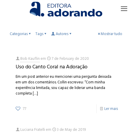
Categorias
Tags
Autores
Mostrar tudo
Bob Kauflin
em
7 de February de 2020
Uso do Canto Coral na Adoração
Em um post anterior eu mencionei uma pergunta deixada
em um dos comentários. Collin escreveu: “Com minha
experiência limitada, sou capaz de liderar uma banda
completa
[…]
77
Ler mais
Luciana Fratelli
em
3 de May de 2019