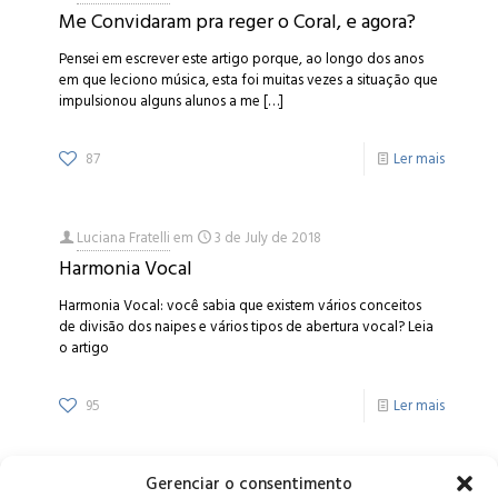
Me Convidaram pra reger o Coral, e agora?
Pensei em escrever este artigo porque, ao longo dos anos
em que leciono música, esta foi muitas vezes a situação que
impulsionou alguns alunos a me
[…]
87
Ler mais
Luciana Fratelli
em
3 de July de 2018
Harmonia Vocal
Harmonia Vocal: você sabia que existem vários conceitos
de divisão dos naipes e vários tipos de abertura vocal? Leia
o artigo
95
Ler mais
Gerenciar o consentimento