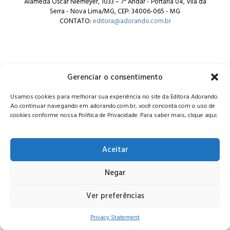
Alameda Oscar Niemeyer, 1033 – 7º Andar - Portaria 04, Vila da
Serra - Nova Lima/MG, CEP: 34006-065 - MG
CONTATO:
editora@adorando.com.br
Gerenciar o consentimento
© Editora Adorando 2026. Todos os direitos reservados.
Usamos cookies para melhorar sua experiência no site da Editora Adorando.
Consulte nossa
política de privacidade
.
Ao continuar navegando em adorando.com.br, você concorda com o uso de
cookies conforme nossa Política de Privacidade. Para saber mais, clique aqui.
Aceitar
Negar
Ver preferências
Privacy Statement