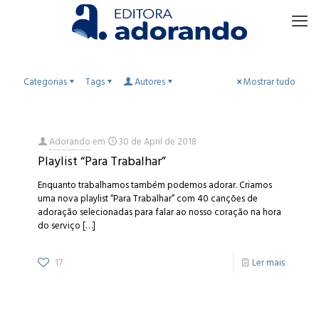
Categorias
Tags
Autores
Mostrar tudo
Adorando
em
30 de April de 2018
Playlist “Para Trabalhar”
Enquanto trabalhamos também podemos adorar. Criamos
uma nova playlist “Para Trabalhar” com 40 canções de
adoração selecionadas para falar ao nosso coração na hora
do serviço
[…]
17
Ler mais