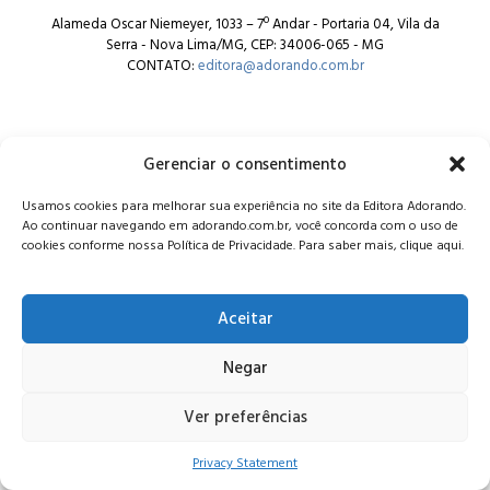
Alameda Oscar Niemeyer, 1033 – 7º Andar - Portaria 04, Vila da
Serra - Nova Lima/MG, CEP: 34006-065 - MG
CONTATO:
editora@adorando.com.br
Gerenciar o consentimento
Usamos cookies para melhorar sua experiência no site da Editora Adorando.
© Editora Adorando 2026. Todos os direitos reservados.
Ao continuar navegando em adorando.com.br, você concorda com o uso de
Consulte nossa
política de privacidade
.
cookies conforme nossa Política de Privacidade. Para saber mais, clique aqui.
Aceitar
Negar
Ver preferências
Privacy Statement