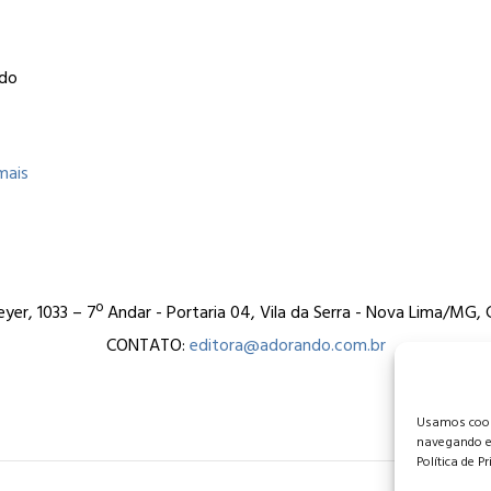
ndo
mais
er, 1033 – 7º Andar - Portaria 04, Vila da Serra - Nova Lima/MG
CONTATO:
editora@adorando.com.br
Usamos cooki
navegando e
Política de P