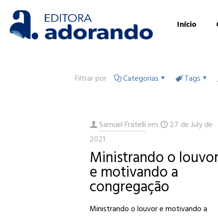
Início
Filtrar por
Categorias
Tags
Samuel Fratelli
em
27 de July de
2021
Ministrando o louvo
e motivando a
congregação
Ministrando o louvor e motivando a