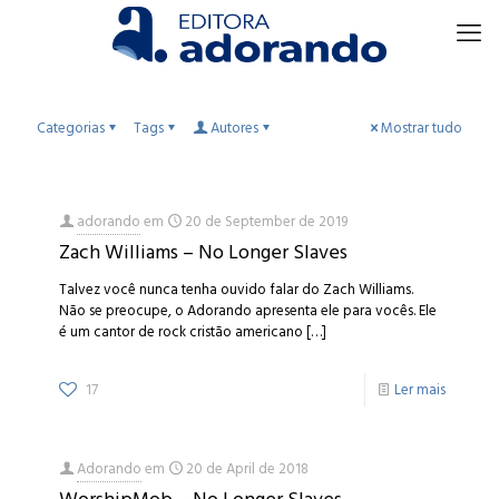
Categorias
Tags
Autores
Mostrar tudo
adorando
em
20 de September de 2019
Zach Williams – No Longer Slaves
Talvez você nunca tenha ouvido falar do Zach Williams.
Não se preocupe, o Adorando apresenta ele para vocês. Ele
é um cantor de rock cristão americano
[…]
17
Ler mais
Adorando
em
20 de April de 2018