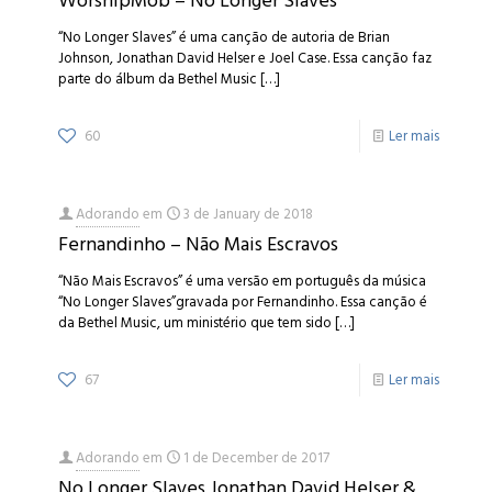
WorshipMob – No Longer Slaves
“No Longer Slaves” é uma canção de autoria de Brian
Johnson, Jonathan David Helser e Joel Case. Essa canção faz
parte do álbum da Bethel Music
[…]
60
Ler mais
Adorando
em
3 de January de 2018
Fernandinho – Não Mais Escravos
“Não Mais Escravos” é uma versão em português da música
“No Longer Slaves”gravada por Fernandinho. Essa canção é
da Bethel Music, um ministério que tem sido
[…]
67
Ler mais
Adorando
em
1 de December de 2017
No Longer Slaves Jonathan David Helser &