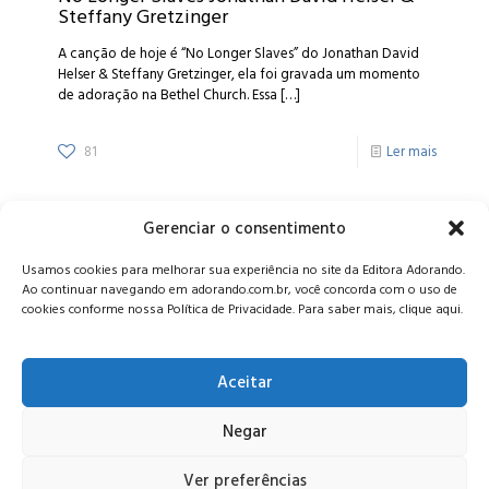
Steffany Gretzinger
A canção de hoje é “No Longer Slaves” do Jonathan David
Helser & Steffany Gretzinger, ela foi gravada um momento
de adoração na Bethel Church. Essa
[…]
81
Ler mais
Gerenciar o consentimento
Alameda Oscar Niemeyer, 1033 – 7º Andar - Portaria 04, Vila da
Usamos cookies para melhorar sua experiência no site da Editora Adorando.
Serra - Nova Lima/MG, CEP: 34006-065 - MG
Ao continuar navegando em adorando.com.br, você concorda com o uso de
CONTATO:
editora@adorando.com.br
cookies conforme nossa Política de Privacidade. Para saber mais, clique aqui.
Aceitar
Negar
© Editora Adorando 2026. Todos os direitos reservados.
Consulte nossa
política de privacidade
.
Ver preferências