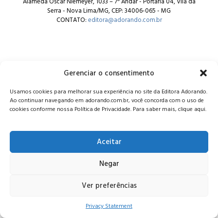
Alameda Oscar Niemeyer, 1033 – 7º Andar - Portaria 04, Vila da
Serra - Nova Lima/MG, CEP: 34006-065 - MG
CONTATO:
editora@adorando.com.br
Gerenciar o consentimento
© Editora Adorando 2026. Todos os direitos reservados.
Usamos cookies para melhorar sua experiência no site da Editora Adorando.
Consulte nossa
política de privacidade
.
Ao continuar navegando em adorando.com.br, você concorda com o uso de
cookies conforme nossa Política de Privacidade. Para saber mais, clique aqui.
Aceitar
Negar
Ver preferências
Privacy Statement