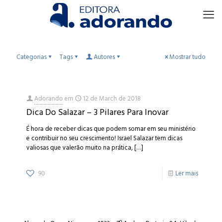
Categorias
Tags
Autores
Mostrar tudo
Adorando
em
12 de March de 2018
Dica Do Salazar – 3 Pilares Para Inovar
É hora de receber dicas que podem somar em seu ministério
e contribuir no seu crescimento! Israel Salazar tem dicas
valiosas que valerão muito na prática,
[…]
90
Ler mais