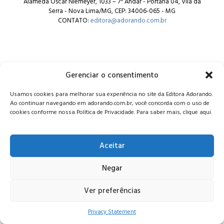
Alameda Oscar Niemeyer, 1033 – 7º Andar - Portaria 04, Vila da
Serra - Nova Lima/MG, CEP: 34006-065 - MG
CONTATO:
editora@adorando.com.br
Gerenciar o consentimento
© Editora Adorando 2026. Todos os direitos reservados.
Usamos cookies para melhorar sua experiência no site da Editora Adorando.
Consulte nossa
política de privacidade
.
Ao continuar navegando em adorando.com.br, você concorda com o uso de
cookies conforme nossa Política de Privacidade. Para saber mais, clique aqui.
Aceitar
Negar
Ver preferências
Privacy Statement