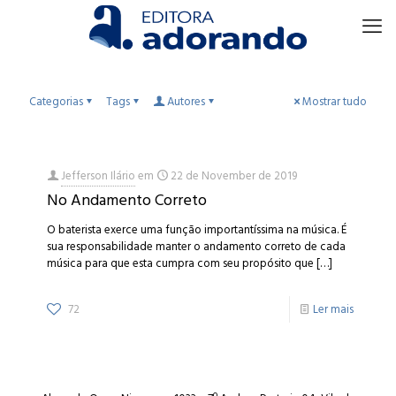
Categorias
Tags
Autores
Mostrar tudo
Jefferson Ilário
em
22 de November de 2019
No Andamento Correto
O baterista exerce uma função importantíssima na música. É
sua responsabilidade manter o andamento correto de cada
música para que esta cumpra com seu propósito que
[…]
72
Ler mais