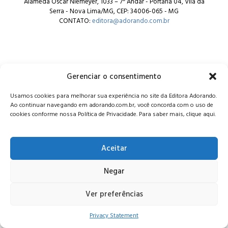
Alameda Oscar Niemeyer, 1033 – 7º Andar - Portaria 04, Vila da
Serra - Nova Lima/MG, CEP: 34006-065 - MG
CONTATO:
editora@adorando.com.br
Gerenciar o consentimento
© Editora Adorando 2026. Todos os direitos reservados.
Usamos cookies para melhorar sua experiência no site da Editora Adorando.
Consulte nossa
política de privacidade
.
Ao continuar navegando em adorando.com.br, você concorda com o uso de
cookies conforme nossa Política de Privacidade. Para saber mais, clique aqui.
Aceitar
Negar
Ver preferências
Privacy Statement