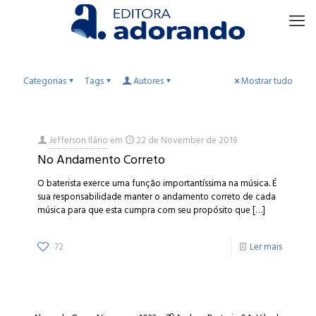
Categorias
Tags
Autores
Mostrar tudo
Jefferson Ilário
em
22 de November de 2019
No Andamento Correto
O baterista exerce uma função importantíssima na música. É
sua responsabilidade manter o andamento correto de cada
música para que esta cumpra com seu propósito que
[…]
72
Ler mais