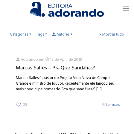
Categorias
Tags
Autores
Mostrar tudo
Adorando
em
18 de April de 2018
Marcus Salles – Pra Que Sandálias?
Marcus Salles é pastor do Projeto Vida Nova de Campo
Grande e ministro de louvor. Recentemente ele lançou seu
mais novo clipe nomeado “Pra que sandálias?”.
[…]
28
Ler mais