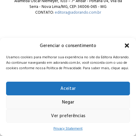
Alameda Oscar Niemeyer, 1033 – 7º Andar - Portaria 04, Vila da
Serra - Nova Lima/MG, CEP: 34006-065 - MG
CONTATO:
editora@adorando.com.br
Gerenciar o consentimento
© Editora Adorando 2026. Todos os direitos reservados.
Usamos cookies para melhorar sua experiência no site da Editora Adorando.
Consulte nossa
política de privacidade
.
Ao continuar navegando em adorando.com.br, você concorda com o uso de
cookies conforme nossa Política de Privacidade. Para saber mais, clique aqui.
Aceitar
Negar
Ver preferências
Privacy Statement