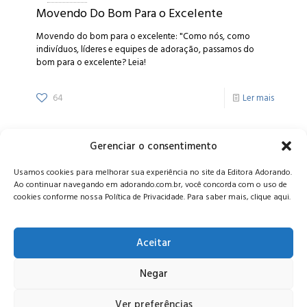
Movendo Do Bom Para o Excelente
Movendo do bom para o excelente: "Como nós, como
indivíduos, líderes e equipes de adoração, passamos do
bom para o excelente? Leia!
64
Ler mais
Gerenciar o consentimento
Alameda Oscar Niemeyer, 1033 – 7º Andar - Portaria 04, Vila da
Usamos cookies para melhorar sua experiência no site da Editora Adorando.
Serra - Nova Lima/MG, CEP: 34006-065 - MG
Ao continuar navegando em adorando.com.br, você concorda com o uso de
CONTATO:
editora@adorando.com.br
cookies conforme nossa Política de Privacidade. Para saber mais, clique aqui.
Aceitar
Negar
© Editora Adorando 2026. Todos os direitos reservados.
Consulte nossa
política de privacidade
.
Ver preferências