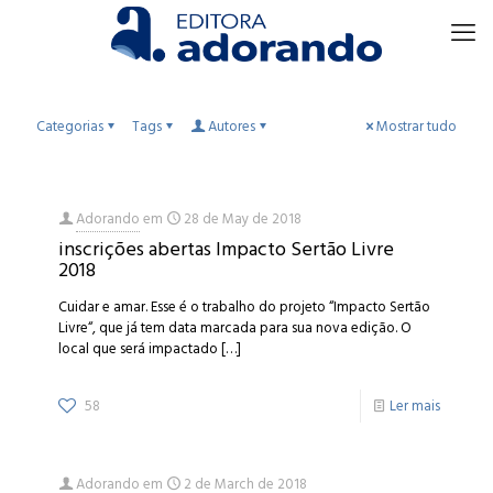
Categorias
Tags
Autores
Mostrar tudo
Adorando
em
28 de May de 2018
inscrições abertas Impacto Sertão Livre
2018
Cuidar e amar. Esse é o trabalho do projeto “Impacto Sertão
Livre“, que já tem data marcada para sua nova edição. O
local que será impactado
[…]
58
Ler mais
Adorando
em
2 de March de 2018