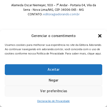
Alameda Oscar Niemeyer, 1033 – 7º Andar - Portaria 04, Vila da
Serra - Nova Lima/MG, CEP: 34006-065 - MG
CONTATO:
editora@adorando.com.br
Gerenciar o consentimento
Usamos cookies para melhorar sua experiência no site da Editora Adorando.
© Editora Adorando 2026. Todos os direitos reservados.
Ao continuar navegando em adorando.com.br, você concorda com o uso de
Consulte nossa
política de privacidade
.
cookies conforme nossa Política de Privacidade. Para saber mais, clique aqui.
Aceitar
Negar
Ver preferências
Declaração de Privacidade