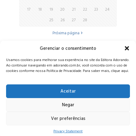
17
18
19
20
21
22
23
24
25
26
27
28
Próxima página
Gerenciar o consentimento
Alameda Oscar Niemeyer, 1033 – 7º Andar - Portaria 04, Vila da
Usamos cookies para melhorar sua experiência no site da Editora Adorando.
Serra - Nova Lima/MG, CEP: 34006-065 - MG
Ao continuar navegando em adorando.com.br, você concorda com o uso de
CONTATO:
editora@adorando.com.br
cookies conforme nossa Política de Privacidade. Para saber mais, clique aqui.
Aceitar
Negar
© Editora Adorando 2026. Todos os direitos reservados.
Consulte nossa
política de privacidade
.
Ver preferências
Privacy Statement