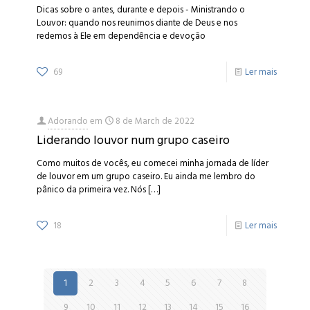
Dicas sobre o antes, durante e depois - Ministrando o
Louvor: quando nos reunimos diante de Deus e nos
redemos à Ele em dependência e devoção
69
Ler mais
Adorando
em
8 de March de 2022
Liderando louvor num grupo caseiro
Como muitos de vocês, eu comecei minha jornada de líder
de louvor em um grupo caseiro. Eu ainda me lembro do
pânico da primeira vez. Nós
[…]
18
Ler mais
1
2
3
4
5
6
7
8
9
10
11
12
13
14
15
16