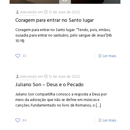
Adorando
em
12 de June de 2022
Coragem para entrar no Santo lugar
Coragem para entrar no Santo lugar: “Tendo, pois, irmãos,
ousadia para entrar no santuário, pelo sangue de Jesus”(Hb
10:19)
30
Ler mais
Adorando
em
12 de June de 2022
Juliano Son – Deus e o Pecado
Juliano Son compartilha conosco a resposta a Deus por
meio da adoração que não se define em músicas e
canções. Fundamentado no livro de Romanos, o
[…]
84
Ler mais