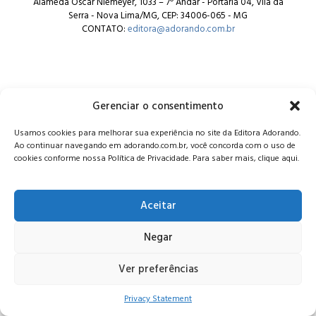
Alameda Oscar Niemeyer, 1033 – 7º Andar - Portaria 04, Vila da
Serra - Nova Lima/MG, CEP: 34006-065 - MG
CONTATO:
editora@adorando.com.br
Gerenciar o consentimento
© Editora Adorando 2026. Todos os direitos reservados.
Usamos cookies para melhorar sua experiência no site da Editora Adorando.
Consulte nossa
política de privacidade
.
Ao continuar navegando em adorando.com.br, você concorda com o uso de
cookies conforme nossa Política de Privacidade. Para saber mais, clique aqui.
Aceitar
Negar
Ver preferências
Privacy Statement