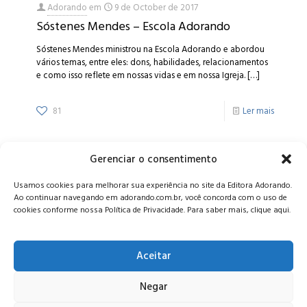
Adorando
em
9 de October de 2017
Sóstenes Mendes – Escola Adorando
Sóstenes Mendes ministrou na Escola Adorando e abordou
vários temas, entre eles: dons, habilidades, relacionamentos
e como isso reflete em nossas vidas e em nossa Igreja.
[…]
81
Ler mais
Gerenciar o consentimento
Alameda Oscar Niemeyer, 1033 – 7º Andar - Portaria 04, Vila da
Usamos cookies para melhorar sua experiência no site da Editora Adorando.
Serra - Nova Lima/MG, CEP: 34006-065 - MG
Ao continuar navegando em adorando.com.br, você concorda com o uso de
CONTATO:
editora@adorando.com.br
cookies conforme nossa Política de Privacidade. Para saber mais, clique aqui.
Aceitar
Negar
© Editora Adorando 2026. Todos os direitos reservados.