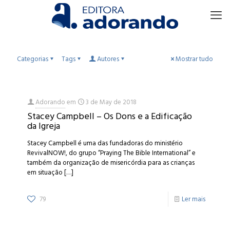
Categorias
Tags
Autores
Mostrar tudo
Adorando
em
3 de May de 2018
Stacey Campbell – Os Dons e a Edificação
da Igreja
Stacey Campbell é uma das fundadoras do ministério
RevivalNOW!, do grupo “Praying The Bible International” e
também da organização de misericórdia para as crianças
em situação
[…]
79
Ler mais