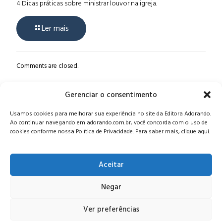
4 Dicas práticas sobre ministrar louvor na igreja.
Ler mais
Comments are closed.
Gerenciar o consentimento
Alameda Oscar Niemeyer, 1033 – 7º Andar - Portaria 04, Vila da
Usamos cookies para melhorar sua experiência no site da Editora Adorando.
Serra - Nova Lima/MG, CEP: 34006-065 - MG
Ao continuar navegando em adorando.com.br, você concorda com o uso de
CONTATO:
editora@adorando.com.br
cookies conforme nossa Política de Privacidade. Para saber mais, clique aqui.
Aceitar
Negar
© Editora Adorando 2026. Todos os direitos reservados.
Consulte nossa
política de privacidade
.
Ver preferências