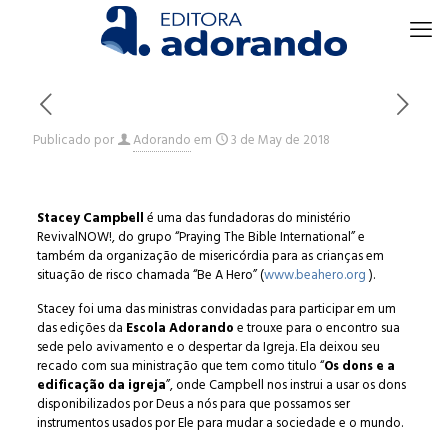
Publicado por
Adorando
em
3 de May de 2018
Stacey Campbell
é uma das fundadoras do ministério
RevivalNOW!, do grupo “Praying The Bible International” e
também da organização de misericórdia para as crianças em
situação de risco chamada “Be A Hero” (
www.beahero.org
).
Stacey foi uma das ministras convidadas para participar em um
das edições da
Escola Adorando
e trouxe para o encontro sua
sede pelo avivamento e o despertar da Igreja. Ela deixou seu
recado com sua ministração que tem como titulo “
Os dons e a
edificação da igreja
”, onde Campbell nos instrui a usar os dons
disponibilizados por Deus a nós para que possamos ser
instrumentos usados por Ele para mudar a sociedade e o mundo.