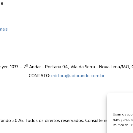
 e
mais
er, 1033 – 7º Andar - Portaria 04, Vila da Serra - Nova Lima/MG
CONTATO:
editora@adorando.com.br
Usamos cooki
ando 2026. Todos os direitos reservados. Consulte nossa
política
navegando e
Política de P