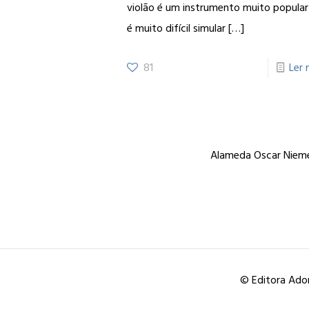
violão é um instrumento muito popular
é muito difícil simular
[…]
81
Ler 
Alameda Oscar Niemey
© Editora Ador