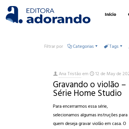
Início
Filtrar por
Categorias
Tags
Ana Tristão
em
12 de May de 20
Gravando o violão –
Série Home Studio
Para encerrarmos essa série,
selecionamos algumas instruções para
quem deseja gravar violão em casa. O