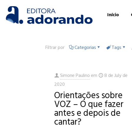
Início
Filtrar por
Categorias
Tags
Simone Paulino
em
8 de July de
2020
Orientações sobre
VOZ – O que fazer
antes e depois de
cantar?