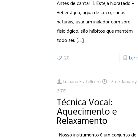
Antes de cantar 1. Esteja hidratado –
Beber água, água de coco, sucos
naturais, usar um inalador com soro
fisiológico, são hábitos que mantém
todo seu
[…]
20
Ler 
Luciana Fratelli
em
22 de January
2019
Técnica Vocal:
Aquecimento e
Relaxamento
Nosso instrumento é um conjunto de