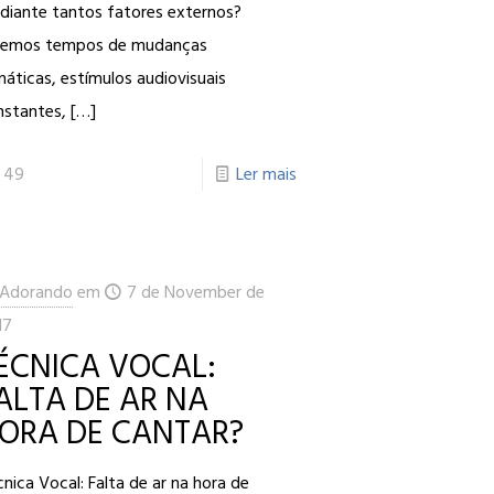
diante tantos fatores externos?
vemos tempos de mudanças
máticas, estímulos audiovisuais
nstantes,
[…]
49
Ler mais
Adorando
em
7 de November de
17
ÉCNICA VOCAL:
ALTA DE AR NA
ORA DE CANTAR?
nica Vocal: Falta de ar na hora de