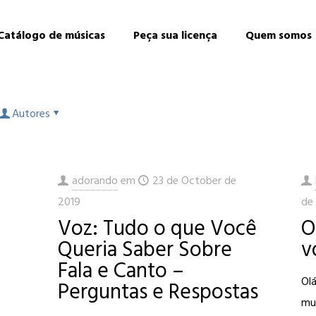
Catálogo de músicas
Peça sua licença
Quem somos
Autores
adorando
em
23 de October de
2019
de
Voz: Tudo o que Você
O
Queria Saber Sobre
v
Fala e Canto –
Olá
Perguntas e Respostas
mu