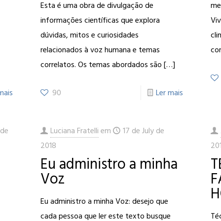
Esta é uma obra de divulgação de
me
informações científicas que explora
Vi
dúvidas, mitos e curiosidades
cli
relacionados à voz humana e temas
co
correlatos. Os temas abordados são
[…]
mais
90
Ler mais
 de
Luciana Fratelli
em
17 de July de
2018
20
Eu administro a minha
T
Voz
F
H
Eu administro a minha Voz: desejo que
cada pessoa que ler este texto busque
Téc