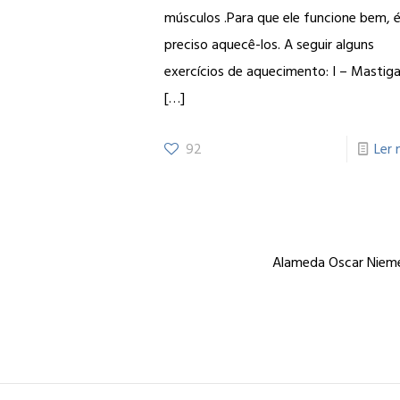
músculos .Para que ele funcione bem, 
preciso aquecê-los. A seguir alguns
exercícios de aquecimento: I – Mastiga
[…]
92
Ler 
Alameda Oscar Niemey