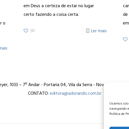
é
em Deus a certeza de estar no lugar
ca
certo fazendo a coisa certa.
de 
r o
em
91
Ler mais
mais
er, 1033 – 7º Andar - Portaria 04, Vila da Serra - Nova Lima/MG
CONTATO:
editora@adorando.com.br
Usamos cooki
navegando e
Política de P