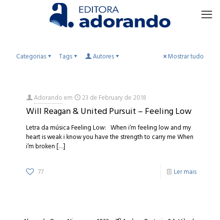
Categorias
Tags
Autores
Mostrar tudo
Adorando
em
23 de February de 2018
Will Reagan & United Pursuit – Feeling Low
Letra da música Feeling Low: When i’m feeling low and my
heart is weak i know you have the strength to carry me When
i’m broken
[…]
77
Ler mais