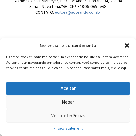
Alameda Oscar Niemeyer, 1033 – 7º Andar - Portaria 04, Vila da
Serra - Nova Lima/MG, CEP: 34006-065 - MG
CONTATO:
editora@adorando.com.br
Gerenciar o consentimento
© Editora Adorando 2026. Todos os direitos reservados.
Usamos cookies para melhorar sua experiência no site da Editora Adorando.
Consulte nossa
política de privacidade
.
Ao continuar navegando em adorando.com.br, você concorda com o uso de
cookies conforme nossa Política de Privacidade. Para saber mais, clique aqui.
Aceitar
Negar
Ver preferências
Privacy Statement