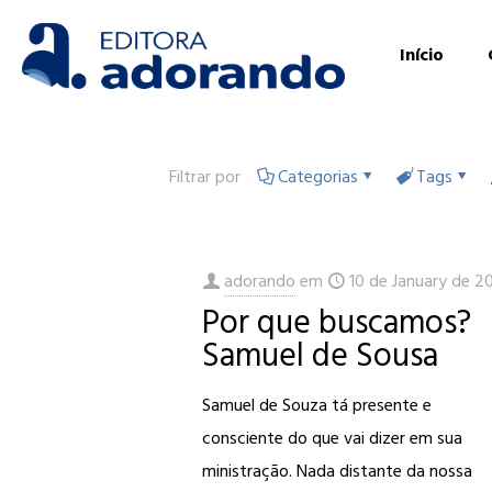
Início
Filtrar por
Categorias
Tags
adorando
em
10 de January de 2
Por que buscamos?
Samuel de Sousa
Samuel de Souza tá presente e
consciente do que vai dizer em sua
ministração. Nada distante da nossa