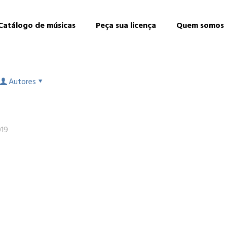
Catálogo de músicas
Peça sua licença
Quem somos
Autores
019