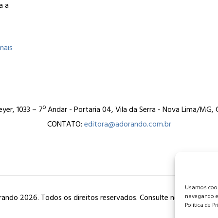
a a
mais
er, 1033 – 7º Andar - Portaria 04, Vila da Serra - Nova Lima/MG
CONTATO:
editora@adorando.com.br
Usamos cooki
ando 2026. Todos os direitos reservados. Consulte nossa
política
navegando e
Política de P