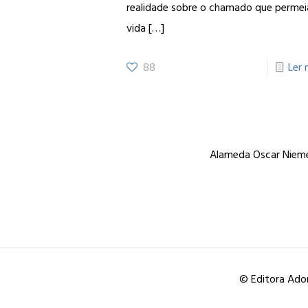
realidade sobre o chamado que permei
vida
[…]
88
Ler 
Alameda Oscar Niemey
© Editora Ador