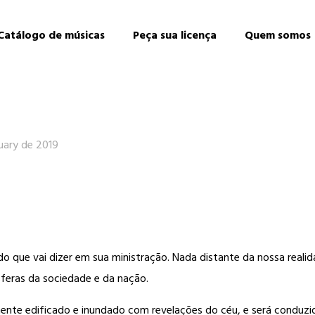
Catálogo de músicas
Peça sua licença
Quem somos
uary de 2019
do que vai dizer em sua ministração. Nada distante da nossa real
sferas da sociedade e da nação.
ente edificado e inundado com revelações do céu, e será conduz