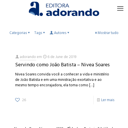
Categorias
Tags
Autores
Mostrar tudo
adorando
em
6 de June de 2019
Servindo como João Batista – Nivea Soares
Nivea Soares convida você a conhecer a vida e ministério
de João Batista e em uma ministração exortativa e ao
mesmo tempo encorajadora, ela toma como
[…]
26
Ler mais