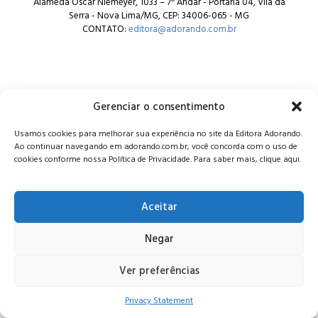
Alameda Oscar Niemeyer, 1033 – 7º Andar - Portaria 04, Vila da
Serra - Nova Lima/MG, CEP: 34006-065 - MG
CONTATO:
editora@adorando.com.br
Gerenciar o consentimento
© Editora Adorando 2026. Todos os direitos reservados.
Usamos cookies para melhorar sua experiência no site da Editora Adorando.
Consulte nossa
política de privacidade
.
Ao continuar navegando em adorando.com.br, você concorda com o uso de
cookies conforme nossa Política de Privacidade. Para saber mais, clique aqui.
Aceitar
Negar
Ver preferências
Privacy Statement