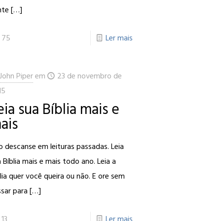
nte
[…]
75
Ler mais
John Piper
em
23 de novembro de
15
eia sua Bíblia mais e
ais
 descanse em leituras passadas. Leia
 Bíblia mais e mais todo ano. Leia a
lia quer você queira ou não. E ore sem
sar para
[…]
13
Ler mais