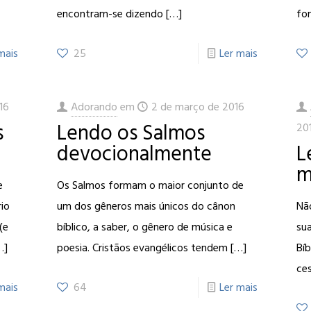
encontram-se dizendo
[…]
fo
mais
25
Ler mais
16
Adorando
em
2 de março de 2016
s
Lendo os Salmos
20
devocionalmente
L
m
e
Os Salmos formam o maior conjunto de
rio
um dos gêneros mais únicos do cânon
Não
(e
bíblico, a saber, o gênero de música e
sua
…]
poesia. Cristãos evangélicos tendem
[…]
Bíb
ces
mais
64
Ler mais