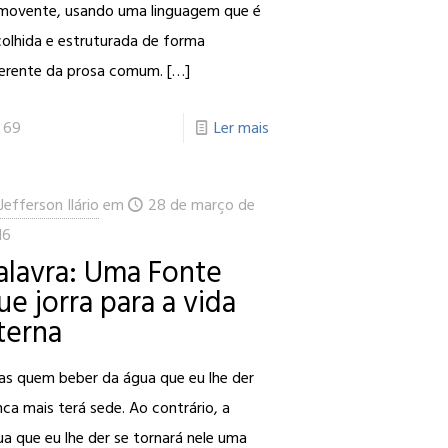
movente, usando uma linguagem que é
colhida e estruturada de forma
ferente da prosa comum.
[…]
69
Ler mais
Jefferson Ilário
em
28 de março de
16
alavra: Uma Fonte
ue jorra para a vida
terna
as quem beber da água que eu lhe der
ca mais terá sede. Ao contrário, a
a que eu lhe der se tornará nele uma