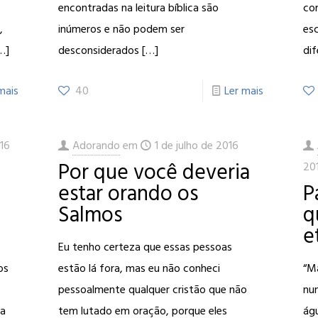
encontradas na leitura bíblica são
co
,
inúmeros e não podem ser
es
…]
desconsiderados
[…]
di
mais
40
Ler mais
16
Adorando
em
1 de julho de 2016
Por que você deveria
20
estar orando os
P
Salmos
q
e
Eu tenho certeza que essas pessoas
os
estão lá fora, mas eu não conheci
“M
pessoalmente qualquer cristão que não
nun
ra
tem lutado em oração, porque eles
águ