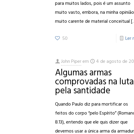
para muitos lados, pois é um assunto
muito vasto, embora, na minha opinião
muito carente de material conceitual
[
50
Ler 
John Piper
em
4 de agosto de 20
Algumas armas
comprovadas na luta
pela santidade
Quando Paulo diz para mortificar os
feitos do corpo “pelo Espírito” (Roman
8.13), entendo que ele quis dizer que
devemos usar a única arma da armadu