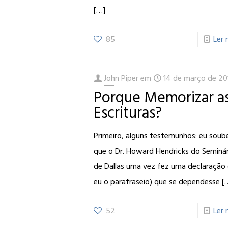
[…]
85
Ler 
John Piper
em
14 de março de 20
Porque Memorizar a
Escrituras?
Primeiro, alguns testemunhos: eu soub
que o Dr. Howard Hendricks do Seminá
de Dallas uma vez fez uma declaração 
eu o parafraseio) que se dependesse
[
52
Ler 