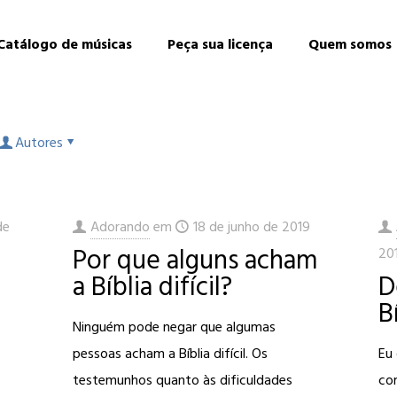
Catálogo de músicas
Peça sua licença
Quem somos
Autores
de
Adorando
em
18 de junho de 2019
Por que alguns acham
20
a Bíblia difícil?
D
B
Ninguém pode negar que algumas
pessoas acham a Bíblia difícil. Os
Eu
testemunhos quanto às dificuldades
co