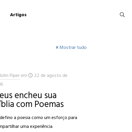
Artigos
Mostrar tudo
John Piper
em
22 de agosto de
16
eus encheu sua
íblia com Poemas
 defino a poesia como um esforço para
mpartilhar uma experiência