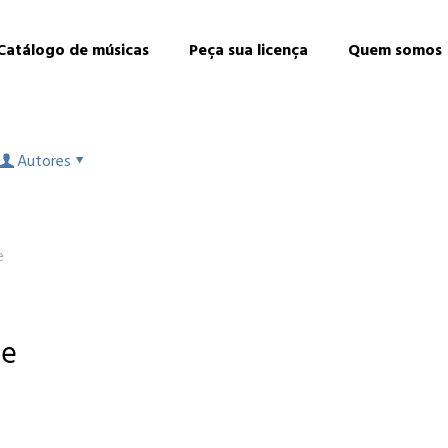
Catálogo de músicas
Peça sua licença
Quem somos
Autores
e
pe