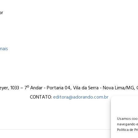
e
or
mais
er, 1033 – 7º Andar - Portaria 04, Vila da Serra - Nova Lima/MG
CONTATO:
editora@adorando.com.br
Usamos cooki
navegando e
Política de P