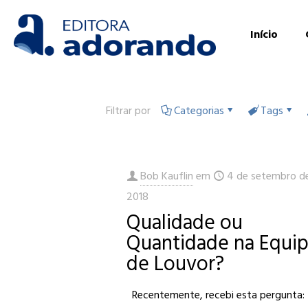
Início
Filtrar por
Categorias
Tags
Bob Kauflin
em
4 de setembro d
2018
Qualidade ou
Quantidade na Equi
de Louvor?
Recentemente, recebi esta pergunta: