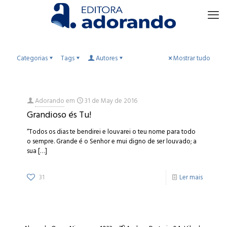
Categorias
Tags
Autores
Mostrar tudo
Adorando
em
31 de May de 2016
Grandioso és Tu!
“Todos os dias te bendirei e louvarei o teu nome para todo
o sempre. Grande é o Senhor e mui digno de ser louvado; a
sua
[…]
31
Ler mais