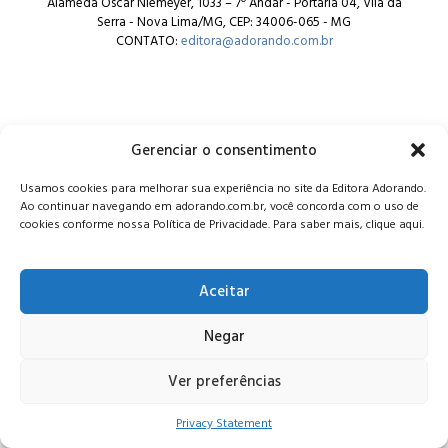
Alameda Oscar Niemeyer, 1033 – 7º Andar - Portaria 04, Vila da
Serra - Nova Lima/MG, CEP: 34006-065 - MG
CONTATO:
editora@adorando.com.br
Gerenciar o consentimento
© Editora Adorando 2026. Todos os direitos reservados.
Usamos cookies para melhorar sua experiência no site da Editora Adorando.
Consulte nossa
política de privacidade
.
Ao continuar navegando em adorando.com.br, você concorda com o uso de
cookies conforme nossa Política de Privacidade. Para saber mais, clique aqui.
Aceitar
Negar
Ver preferências
Privacy Statement