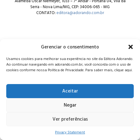
Alameda Oscar Niemeyer, 1033 – 7º Andar - Portaria 04, Vila da
Serra - Nova Lima/MG, CEP: 34006-065 - MG
CONTATO:
editora@adorando.com.br
Gerenciar o consentimento
© Editora Adorando 2026. Todos os direitos reservados.
Usamos cookies para melhorar sua experiência no site da Editora Adorando.
Consulte nossa
política de privacidade
.
Ao continuar navegando em adorando.com.br, você concorda com o uso de
cookies conforme nossa Política de Privacidade. Para saber mais, clique aqui.
Aceitar
Negar
Ver preferências
Privacy Statement