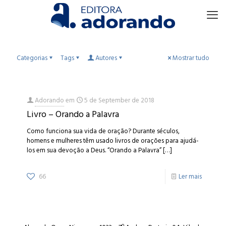
Categorias
Tags
Autores
Mostrar tudo
Adorando
em
5 de September de 2018
Livro – Orando a Palavra
Como funciona sua vida de oração? Durante séculos,
homens e mulheres têm usado livros de orações para ajudá-
los em sua devoção a Deus. “Orando a Palavra”
[…]
66
Ler mais