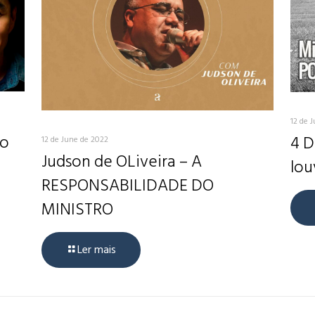
12 de 
do
4 D
12 de June de 2022
Judson de OLiveira – A
lou
RESPONSABILIDADE DO
MINISTRO
Ler mais