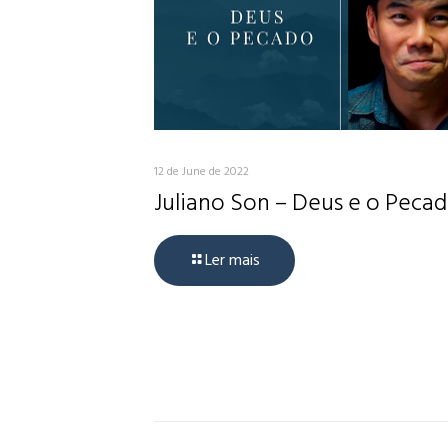
12 de June de 2022
Juliano Son – Deus e o Peca
Ler mais