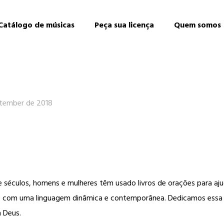
Catálogo de músicas
Peça sua licença
Quem somos
tember de 2018
 séculos, homens e mulheres têm usado livros de orações para aj
s e com uma linguagem dinâmica e contemporânea. Dedicamos essa 
 Deus.