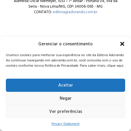
Alameda Oscar Niemeyer, 1033 – 7º Andar - Portaria 04, Vila da
Serra - Nova Lima/MG, CEP: 34006-065 - MG
CONTATO:
editora@adorando.com.br
Gerenciar o consentimento
© Editora Adorando 2026. Todos os direitos reservados.
Usamos cookies para melhorar sua experiência no site da Editora Adorando.
Consulte nossa
política de privacidade
.
Ao continuar navegando em adorando.com.br, você concorda com o uso de
cookies conforme nossa Política de Privacidade. Para saber mais, clique aqui.
Aceitar
Negar
Ver preferências
Privacy Statement