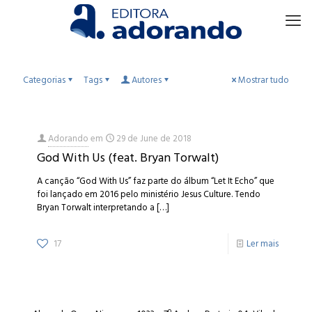
Categorias
Tags
Autores
Mostrar tudo
Adorando
em
29 de June de 2018
God With Us (feat. Bryan Torwalt)
A canção “God With Us” faz parte do álbum “Let It Echo” que
foi lançado em 2016 pelo ministério Jesus Culture. Tendo
Bryan Torwalt interpretando a
[…]
17
Ler mais