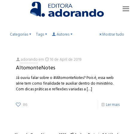
Categorias
Tags
Autores
Mostrar tudo
adorando
em
16 de April de 2019
AltomonteNotes
Já ouviu falar sobre o #AltomonteNotes? Pois é, essa web
série tem como finalidade te auxiliar dentro do ministério.
Com dicas práticas e reflexões variadas a
[…]
86
Ler mais