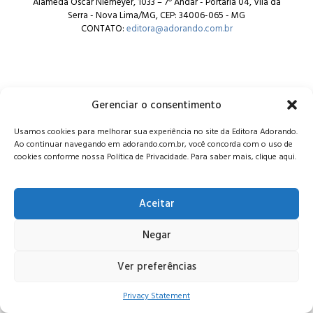
Alameda Oscar Niemeyer, 1033 – 7º Andar - Portaria 04, Vila da
Serra - Nova Lima/MG, CEP: 34006-065 - MG
CONTATO:
editora@adorando.com.br
Gerenciar o consentimento
© Editora Adorando 2026. Todos os direitos reservados.
Usamos cookies para melhorar sua experiência no site da Editora Adorando.
Consulte nossa
política de privacidade
.
Ao continuar navegando em adorando.com.br, você concorda com o uso de
cookies conforme nossa Política de Privacidade. Para saber mais, clique aqui.
Aceitar
Negar
Ver preferências
Privacy Statement