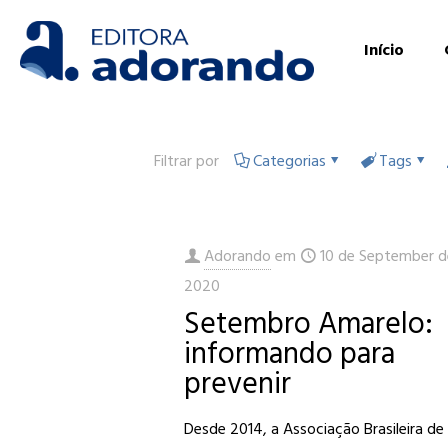
Início
Filtrar por
Categorias
Tags
Adorando
em
10 de September d
2020
Setembro Amarelo:
informando para
prevenir
Desde 2014, a Associação Brasileira de