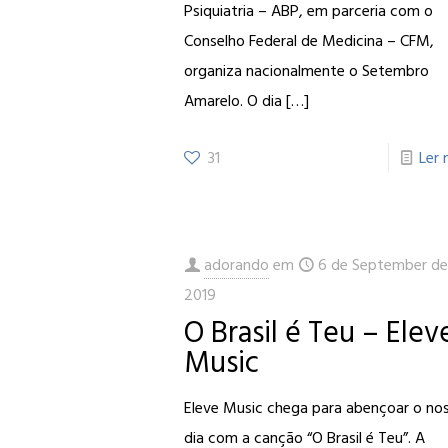
Psiquiatria – ABP, em parceria com o
Conselho Federal de Medicina – CFM,
organiza nacionalmente o Setembro
Amarelo. O dia
[…]
31
Ler 
adorando
em
6 de September d
2019
O Brasil é Teu – Elev
Music
Eleve Music chega para abençoar o no
dia com a canção “O Brasil é Teu”. A