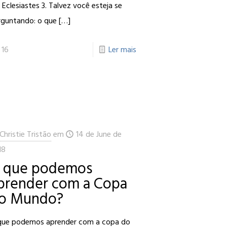
Eclesiastes 3. Talvez você esteja se
rguntando: o que
[…]
16
Ler mais
Christie Tristão
em
14 de June de
18
 que podemos
prender com a Copa
o Mundo?
que podemos aprender com a copa do