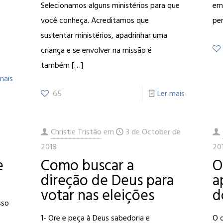
Selecionamos alguns ministérios para que
em 
você conheça. Acreditamos que
pe
sustentar ministérios, apadrinhar uma
criança e se envolver na missão é
também
[…]
mais
65
Ler mais
e
Christie Tristão
em
3 de October de
2018
20
e
Como buscar a
O
direção de Deus para
a
votar nas eleições
d
sso
1- Ore e peça à Deus sabedoria e
O 