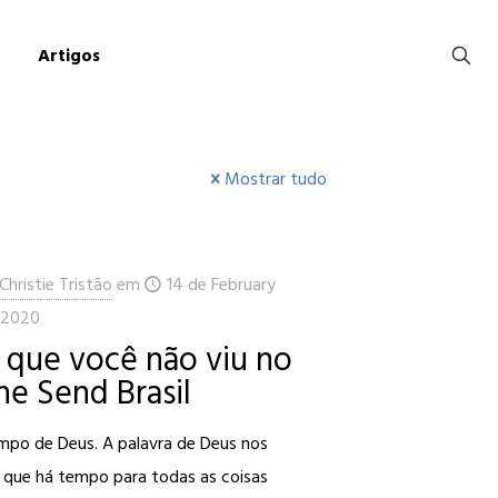
Artigos
Mostrar tudo
Christie Tristão
em
14 de February
 2020
 que você não viu no
he Send Brasil
mpo de Deus. A palavra de Deus nos
z que há tempo para todas as coisas