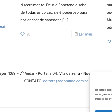
discernimento: Deus é Soberano e sabe
mun
de todas as coisas. Ele é poderoso para
po
nos encher de sabedoria
[…]
Mu
mais
pó
93
Ler mais
er, 1033 – 7º Andar - Portaria 04, Vila da Serra - Nova Lima/MG
CONTATO:
editora@adorando.com.br
Usamos cooki
navegando e
Política de P