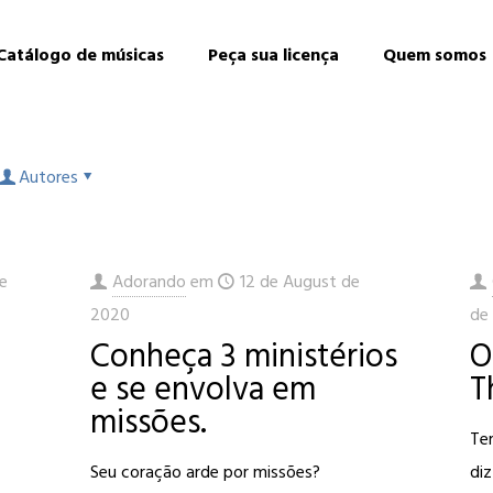
Catálogo de músicas
Peça sua licença
Quem somos
Autores
e
Adorando
em
12 de August de
2020
de
Conheça 3 ministérios
O
e se envolva em
T
missões.
Te
Seu coração arde por missões?
di