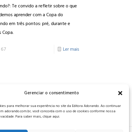
do?: Te convido a refletir sobre o que
demos aprender com a Copa do
ndo em três pontos: pré, durante e
s Copa.
67
Ler mais
, CEP: 34006-065 - MG
Gerenciar o consentimento
es para melhorar sua experiência no site da Editora Adorando. Ao continuar
m adorando.com.br, você concorda com o uso de cookies conforme nossa
rivacidade. Para saber mais, clique aqui.