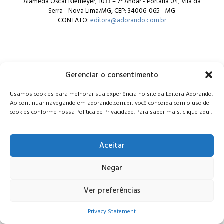
Alameda Oscar Niemeyer, 1033 – 7º Andar - Portaria 04, Vila da
Serra - Nova Lima/MG, CEP: 34006-065 - MG
CONTATO:
editora@adorando.com.br
Gerenciar o consentimento
© Editora Adorando 2026. Todos os direitos reservados.
Usamos cookies para melhorar sua experiência no site da Editora Adorando.
Consulte nossa
política de privacidade
.
Ao continuar navegando em adorando.com.br, você concorda com o uso de
cookies conforme nossa Política de Privacidade. Para saber mais, clique aqui.
Aceitar
Negar
Ver preferências
Privacy Statement