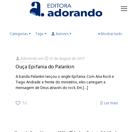
Categorias
Tags
Autores
Mostrar tudo
Adorando
em
10 de August de 2017
Ouça Epifania do Palankin
A banda Palankin lançou o single Epifania. Com Ana Rock e
Tiago Andrade a frente do ministério, eles carregam a
mensagem de Deus através do rock. Em
[…]
52
Ler mais