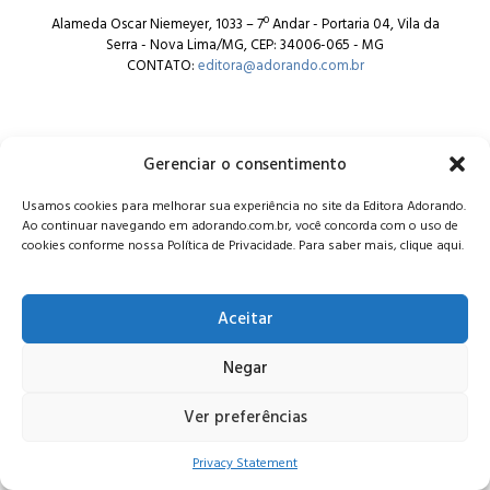
Alameda Oscar Niemeyer, 1033 – 7º Andar - Portaria 04, Vila da
Serra - Nova Lima/MG, CEP: 34006-065 - MG
CONTATO:
editora@adorando.com.br
Gerenciar o consentimento
Usamos cookies para melhorar sua experiência no site da Editora Adorando.
© Editora Adorando 2026. Todos os direitos reservados.
Ao continuar navegando em adorando.com.br, você concorda com o uso de
Consulte nossa
política de privacidade
.
cookies conforme nossa Política de Privacidade. Para saber mais, clique aqui.
Aceitar
Negar
Ver preferências
Privacy Statement