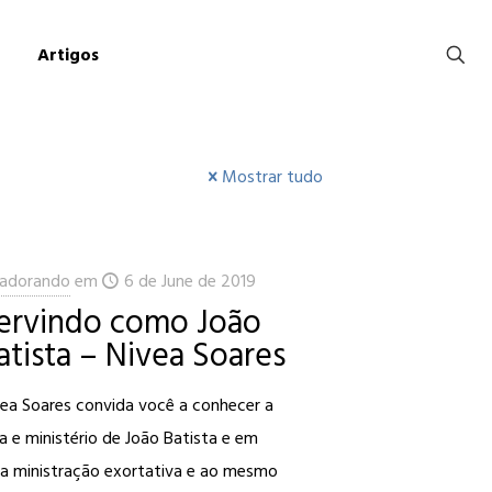
Artigos
Mostrar tudo
adorando
em
6 de June de 2019
ervindo como João
atista – Nivea Soares
vea Soares convida você a conhecer a
a e ministério de João Batista e em
a ministração exortativa e ao mesmo