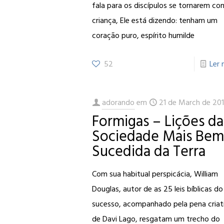
fala para os discípulos se tornarem c
criança, Ele está dizendo: tenham um
coração puro, espírito humilde
52
Ler 
adorando
em
21 de March de 20
Formigas – Lições da
Sociedade Mais Bem
Sucedida da Terra
Com sua habitual perspicácia, William
Douglas, autor de as 25 leis bíblicas do
sucesso, acompanhado pela pena criat
de Davi Lago, resgatam um trecho do