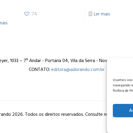
74
Ler mais
mais
er, 1033 – 7º Andar - Portaria 04, Vila da Serra - Nova Lima/MG
CONTATO:
editora@adorando.com.br
Usamos cooki
navegando e
Política de P
A
ando 2026. Todos os direitos reservados. Consulte nossa
política