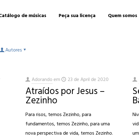
Catálogo de músicas
Peça sua licença
Quem somos
Autores
r
Adorando
em
23 de April de 2020
Atraídos por Jesus –
S
Zezinho
B
Para risos, temos Zezinho, para
Ni
fundamentos, temos Zezinho, para uma
vid
nova perspectiva de vida, temos Zezinho.
um