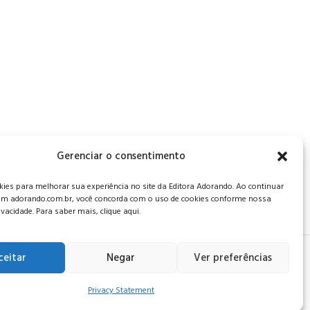
, CEP: 34006-065 - MG
Gerenciar o consentimento
es para melhorar sua experiência no site da Editora Adorando. Ao continuar
m adorando.com.br, você concorda com o uso de cookies conforme nossa
rivacidade. Para saber mais, clique aqui.
ceitar
Negar
Ver preferências
 de privacidade
.
Privacy Statement