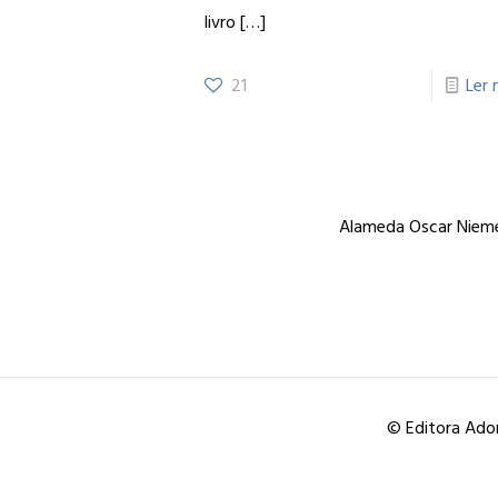
livro
[…]
21
Ler 
Alameda Oscar Niemey
© Editora Ador