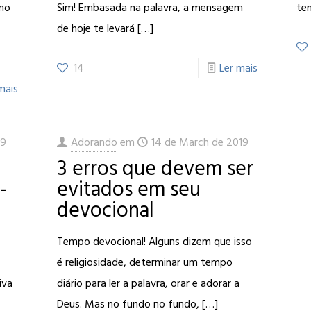
omo
Sim! Embasada na palavra, a mensagem
te
de hoje te levará
[…]
14
Ler mais
mais
19
Adorando
em
14 de March de 2019
3 erros que devem ser
-
evitados em seu
devocional
Tempo devocional! Alguns dizem que isso
é religiosidade, determinar um tempo
iva
diário para ler a palavra, orar e adorar a
Deus. Mas no fundo no fundo,
[…]