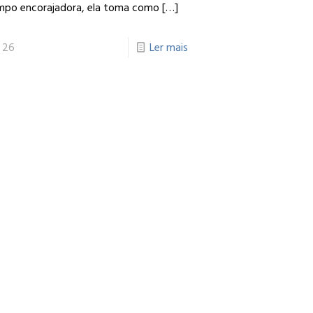
mpo encorajadora, ela toma como
[…]
26
Ler mais