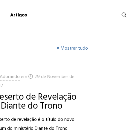
Artigos
Mostrar tudo
Adorando
em
29 de November de
17
eserto de Revelação
 Diante do Trono
erto de revelação é o título do novo
bum do ministério Diante do Trono