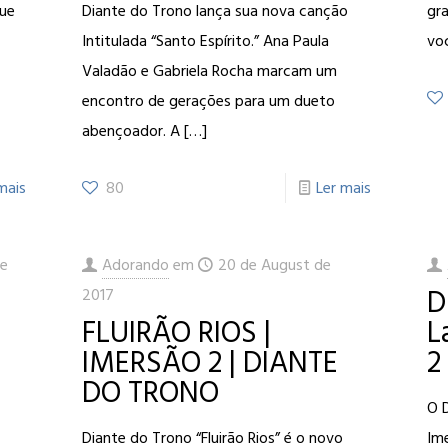
que
Diante do Trono lança sua nova canção
gra
Intitulada “Santo Espírito.” Ana Paula
vo
Valadão e Gabriela Rocha marcam um
encontro de gerações para um dueto
abençoador. A
[…]
mais
80
Ler mais
de
Adorando
em
20 de August de
D
2017
FLUIRÃO RIOS |
L
IMERSÃO 2 | DIANTE
2
DO TRONO
O 
Diante do Trono “Fluirão Rios” é o novo
Ime