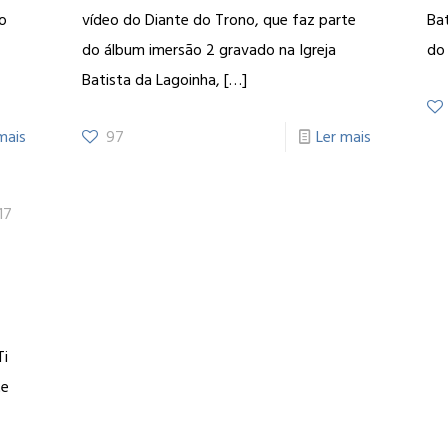
no
vídeo do Diante do Trono, que faz parte
Ba
do álbum imersão 2 gravado na Igreja
do
Batista da Lagoinha,
[…]
mais
97
Ler mais
17
Ti
te