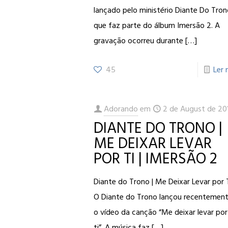
lançado pelo ministério Diante Do Tro
que faz parte do álbum Imersão 2. A
gravação ocorreu durante
[…]
45
Ler 
Adorando
em
2 de August de 20
DIANTE DO TRONO |
ME DEIXAR LEVAR
POR TI | IMERSÃO 2
Diante do Trono | Me Deixar Levar por 
O Diante do Trono lançou recentemen
o vídeo da canção “Me deixar levar por
ti”. A música faz
[…]