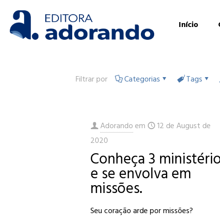
Início
Filtrar por
Categorias
Tags
Adorando
em
12 de August de
2020
Conheça 3 ministéri
e se envolva em
missões.
Seu coração arde por missões?