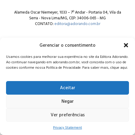
Alameda Oscar Niemeyer, 1033 – 7º Andar - Portaria 04, Vila da
Serra - Nova Lima/MG, CEP: 34006-065 - MG
CONTATO:
editora@adorando.com.br
Gerenciar o consentimento
Usamos cookies para melhorar sua experiência no site da Editora Adorando.
Ao continuar navegando em adorando.com.br, você concorda com o uso de
© Editora Adorando 2026. Todos os direitos reservados.
cookies conforme nossa Política de Privacidade. Para saber mais, clique aqui.
Consulte nossa
política de privacidade
.
Aceitar
Negar
Ver preferências
Privacy Statement