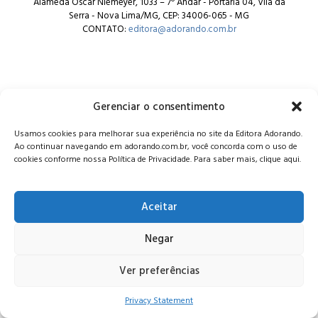
Alameda Oscar Niemeyer, 1033 – 7º Andar - Portaria 04, Vila da
Serra - Nova Lima/MG, CEP: 34006-065 - MG
CONTATO:
editora@adorando.com.br
Gerenciar o consentimento
© Editora Adorando 2026. Todos os direitos reservados.
Usamos cookies para melhorar sua experiência no site da Editora Adorando.
Consulte nossa
política de privacidade
.
Ao continuar navegando em adorando.com.br, você concorda com o uso de
cookies conforme nossa Política de Privacidade. Para saber mais, clique aqui.
Aceitar
Negar
Ver preferências
Privacy Statement