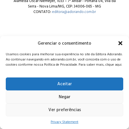
Alameda Oscar Niemeyer, 1033 – 7º Andar - Portaria 04, Vila da
Serra - Nova Lima/MG, CEP: 34006-065 - MG
CONTATO:
editora@adorando.com.br
Gerenciar o consentimento
© Editora Adorando 2026. Todos os direitos reservados.
Usamos cookies para melhorar sua experiência no site da Editora Adorando.
Consulte nossa
política de privacidade
.
Ao continuar navegando em adorando.com.br, você concorda com o uso de
cookies conforme nossa Política de Privacidade. Para saber mais, clique aqui.
Aceitar
Negar
Ver preferências
Privacy Statement