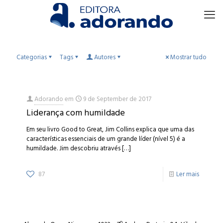
Categorias
Tags
Autores
Mostrar tudo
Adorando
em
9 de September de 2017
Liderança com humildade
Em seu livro Good to Great, Jim Collins explica que uma das
características essenciais de um grande líder (nível 5) é a
humildade. Jim descobriu através
[…]
87
Ler mais