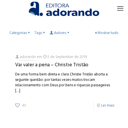
Categorias
Tags
Autores
Mostrar tudo
adorando
em
5 de September de 2019
Vai valer a pena – Christie Tristão
De uma forma bem direta e clara Christie Tristão aborta a
seguinte questão: por tantas vezes muitos trocam
relacionamento com Deus por bens e riquezas passageiras
[…]
45
Ler mais