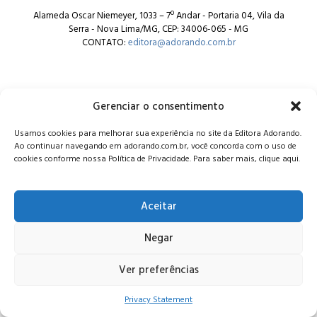
Alameda Oscar Niemeyer, 1033 – 7º Andar - Portaria 04, Vila da
Serra - Nova Lima/MG, CEP: 34006-065 - MG
CONTATO:
editora@adorando.com.br
Gerenciar o consentimento
Usamos cookies para melhorar sua experiência no site da Editora Adorando.
© Editora Adorando 2026. Todos os direitos reservados.
Ao continuar navegando em adorando.com.br, você concorda com o uso de
Consulte nossa
política de privacidade
.
cookies conforme nossa Política de Privacidade. Para saber mais, clique aqui.
Aceitar
Negar
Ver preferências
Privacy Statement