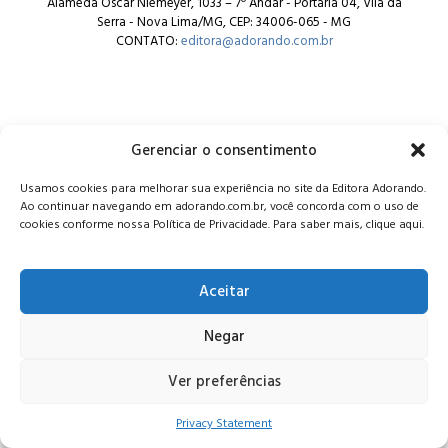
Alameda Oscar Niemeyer, 1033 – 7º Andar - Portaria 04, Vila da
Serra - Nova Lima/MG, CEP: 34006-065 - MG
CONTATO:
editora@adorando.com.br
Gerenciar o consentimento
© Editora Adorando 2026. Todos os direitos reservados.
Usamos cookies para melhorar sua experiência no site da Editora Adorando.
Consulte nossa
política de privacidade
.
Ao continuar navegando em adorando.com.br, você concorda com o uso de
cookies conforme nossa Política de Privacidade. Para saber mais, clique aqui.
Aceitar
Negar
Ver preferências
Privacy Statement