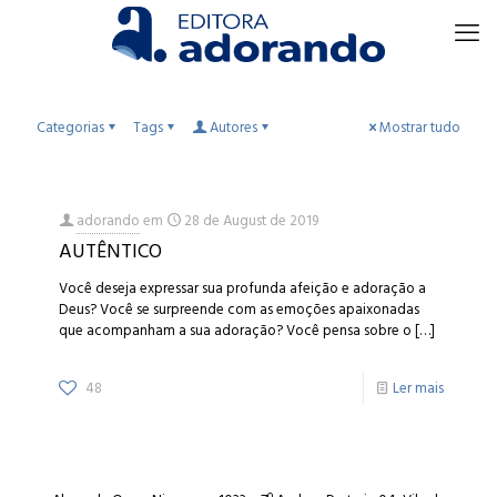
Categorias
Tags
Autores
Mostrar tudo
adorando
em
28 de August de 2019
AUTÊNTICO
Você deseja expressar sua profunda afeição e adoração a
Deus? Você se surpreende com as emoções apaixonadas
que acompanham a sua adoração? Você pensa sobre o
[…]
48
Ler mais