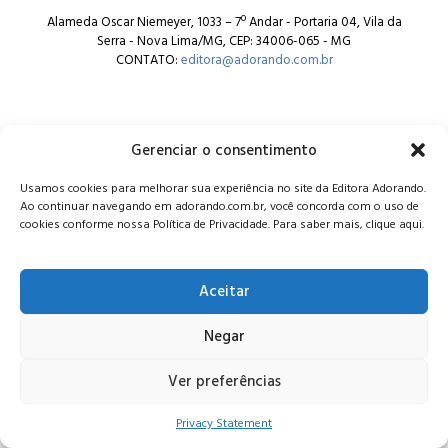
Alameda Oscar Niemeyer, 1033 – 7º Andar - Portaria 04, Vila da
Serra - Nova Lima/MG, CEP: 34006-065 - MG
CONTATO:
editora@adorando.com.br
Gerenciar o consentimento
Usamos cookies para melhorar sua experiência no site da Editora Adorando.
© Editora Adorando 2026. Todos os direitos reservados.
Ao continuar navegando em adorando.com.br, você concorda com o uso de
Consulte nossa
política de privacidade
.
cookies conforme nossa Política de Privacidade. Para saber mais, clique aqui.
Aceitar
Negar
Ver preferências
Privacy Statement