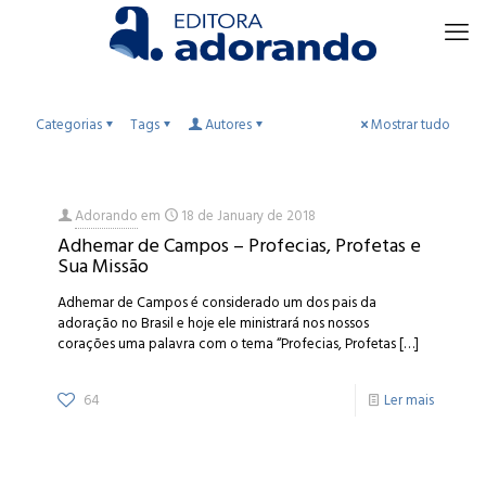
Categorias
Tags
Autores
Mostrar tudo
Adorando
em
18 de January de 2018
Adhemar de Campos – Profecias, Profetas e
Sua Missão
Adhemar de Campos é considerado um dos pais da
adoração no Brasil e hoje ele ministrará nos nossos
corações uma palavra com o tema “Profecias, Profetas
[…]
64
Ler mais