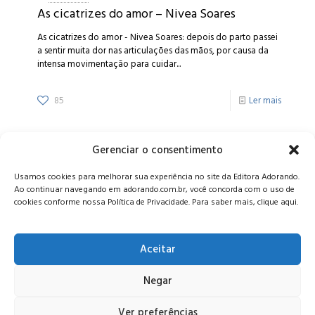
As cicatrizes do amor – Nivea Soares
As cicatrizes do amor - Nivea Soares: depois do parto passei
a sentir muita dor nas articulações das mãos, por causa da
intensa movimentação para cuidar...
85
Ler mais
Gerenciar o consentimento
Alameda Oscar Niemeyer, 1033 – 7º Andar - Portaria 04, Vila da
Usamos cookies para melhorar sua experiência no site da Editora Adorando.
Serra - Nova Lima/MG, CEP: 34006-065 - MG
Ao continuar navegando em adorando.com.br, você concorda com o uso de
CONTATO:
editora@adorando.com.br
cookies conforme nossa Política de Privacidade. Para saber mais, clique aqui.
Aceitar
Negar
© Editora Adorando 2026. Todos os direitos reservados.
Consulte nossa
política de privacidade
.
Ver preferências