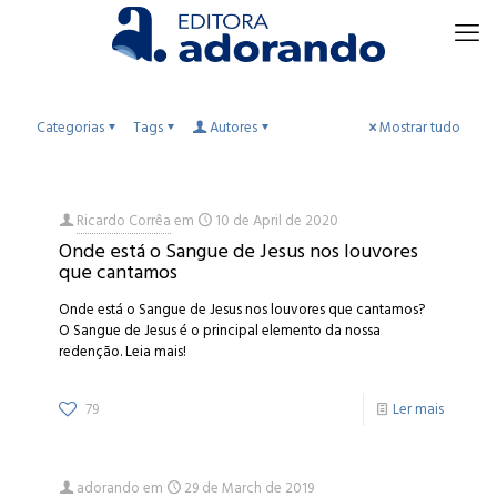
Categorias
Tags
Autores
Mostrar tudo
Ricardo Corrêa
em
10 de April de 2020
Onde está o Sangue de Jesus nos louvores
que cantamos
Onde está o Sangue de Jesus nos louvores que cantamos?
O Sangue de Jesus é o principal elemento da nossa
redenção. Leia mais!
79
Ler mais
adorando
em
29 de March de 2019