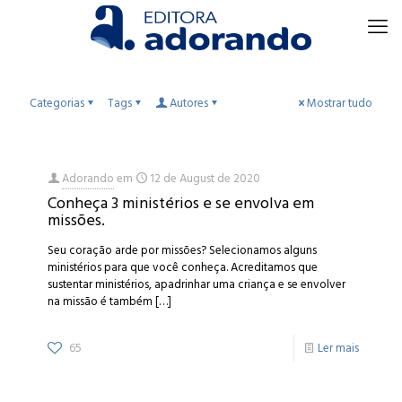
Categorias
Tags
Autores
Mostrar tudo
Adorando
em
12 de August de 2020
Conheça 3 ministérios e se envolva em
missões.
Seu coração arde por missões? Selecionamos alguns
ministérios para que você conheça. Acreditamos que
sustentar ministérios, apadrinhar uma criança e se envolver
na missão é também
[…]
65
Ler mais