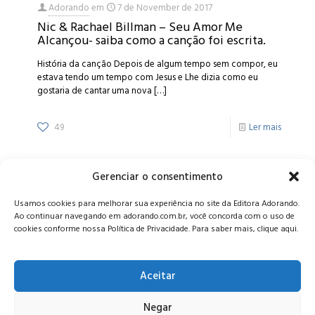
Adorando
em
7 de November de 2017
Nic & Rachael Billman – Seu Amor Me
Alcançou- saiba como a canção foi escrita.
História da canção Depois de algum tempo sem compor, eu
estava tendo um tempo com Jesus e Lhe dizia como eu
gostaria de cantar uma nova
[…]
49
Ler mais
Gerenciar o consentimento
Alameda Oscar Niemeyer, 1033 – 7º Andar - Portaria 04, Vila da
Usamos cookies para melhorar sua experiência no site da Editora Adorando.
Serra - Nova Lima/MG, CEP: 34006-065 - MG
Ao continuar navegando em adorando.com.br, você concorda com o uso de
CONTATO:
editora@adorando.com.br
cookies conforme nossa Política de Privacidade. Para saber mais, clique aqui.
Aceitar
Negar