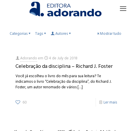
Categorias
Tags
Autores
Mostrar tudo
Adorando
em
4 de July de 2018
Celebração da disciplina – Richard J. Foster
Você já escolheu o livro do mês para sua leitura? Te
indicamos o livro “Celebração da disciplina”, do Richard J.
Foster, um autor renomado de vários
[…]
60
Ler mais