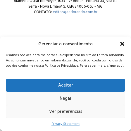
Alameda Oscar Niemeyer, 1033 – 7º Andar - Portaria 04, Vila da
Serra - Nova Lima/MG, CEP: 34006-065 - MG
CONTATO:
editora@adorando.com.br
Gerenciar o consentimento
© Editora Adorando 2026. Todos os direitos reservados.
Usamos cookies para melhorar sua experiência no site da Editora Adorando.
Consulte nossa
política de privacidade
.
Ao continuar navegando em adorando.com.br, você concorda com o uso de
cookies conforme nossa Política de Privacidade. Para saber mais, clique aqui.
Aceitar
Negar
Ver preferências
Privacy Statement