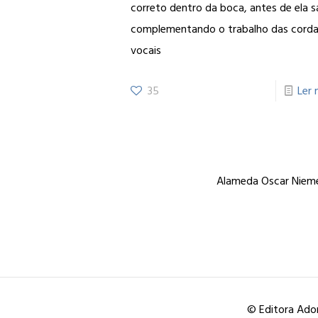
correto dentro da boca, antes de ela sa
complementando o trabalho das cord
vocais
35
Ler 
Alameda Oscar Niemey
© Editora Ador