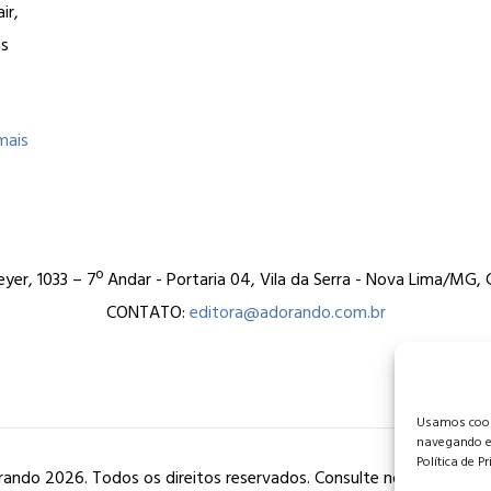
ir,
as
mais
er, 1033 – 7º Andar - Portaria 04, Vila da Serra - Nova Lima/MG
CONTATO:
editora@adorando.com.br
Usamos cooki
navegando e
Política de P
ando 2026. Todos os direitos reservados. Consulte nossa
política