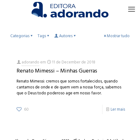
Categorias
Tags
Autores
Mostrar tudo
adorando
em
11 de December de 2018
Renato Mimessi – Minhas Guerras
Renato Mimessi: cremos que somos fortalecidos, quando
cantamos de onde e de quem vem a nossa força, sabemos
que o Deus todo poderoso age em nosso favor.
60
Ler mais