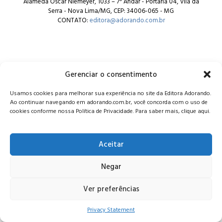
Alameda Oscar Niemeyer, 1033 – 7º Andar - Portaria 04, Vila da
Serra - Nova Lima/MG, CEP: 34006-065 - MG
CONTATO:
editora@adorando.com.br
Gerenciar o consentimento
© Editora Adorando 2026. Todos os direitos reservados.
Usamos cookies para melhorar sua experiência no site da Editora Adorando.
Consulte nossa
política de privacidade
.
Ao continuar navegando em adorando.com.br, você concorda com o uso de
cookies conforme nossa Política de Privacidade. Para saber mais, clique aqui.
Aceitar
Negar
Ver preferências
Privacy Statement