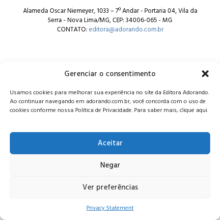
Alameda Oscar Niemeyer, 1033 – 7º Andar - Portaria 04, Vila da
Serra - Nova Lima/MG, CEP: 34006-065 - MG
CONTATO:
editora@adorando.com.br
Gerenciar o consentimento
Usamos cookies para melhorar sua experiência no site da Editora Adorando.
© Editora Adorando 2026. Todos os direitos reservados.
Ao continuar navegando em adorando.com.br, você concorda com o uso de
Consulte nossa
política de privacidade
.
cookies conforme nossa Política de Privacidade. Para saber mais, clique aqui.
Aceitar
Negar
Ver preferências
Privacy Statement