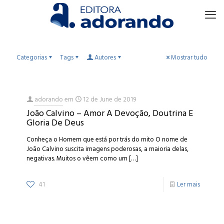
Categorias
Tags
Autores
Mostrar tudo
adorando
em
12 de June de 2019
João Calvino – Amor A Devoção, Doutrina E
Gloria De Deus
Conheça o Homem que está por trás do mito O nome de
João Calvino suscita imagens poderosas, a maioria delas,
negativas. Muitos o vêem como um
[…]
41
Ler mais