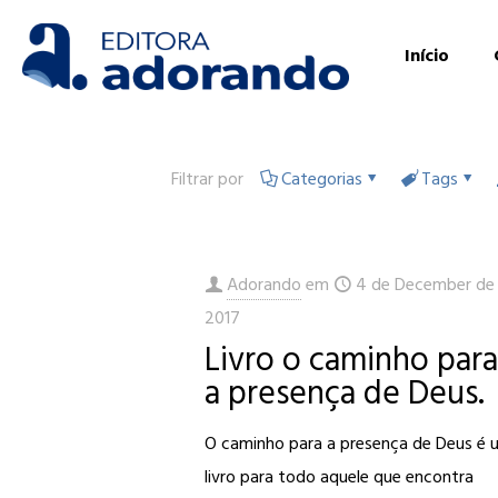
Início
Filtrar por
Categorias
Tags
Adorando
em
4 de December de
2017
Livro o caminho par
a presença de Deus.
O caminho para a presença de Deus é 
livro para todo aquele que encontra