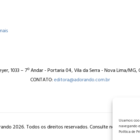
]
mais
er, 1033 – 7º Andar - Portaria 04, Vila da Serra - Nova Lima/MG
CONTATO:
editora@adorando.com.br
Usamos cooki
ando 2026. Todos os direitos reservados. Consulte nossa
política
navegando e
Política de P