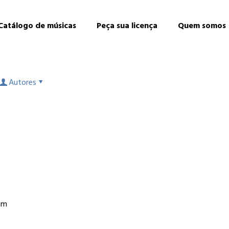
Catálogo de músicas
Peça sua licença
Quem somos
Autores
a
um