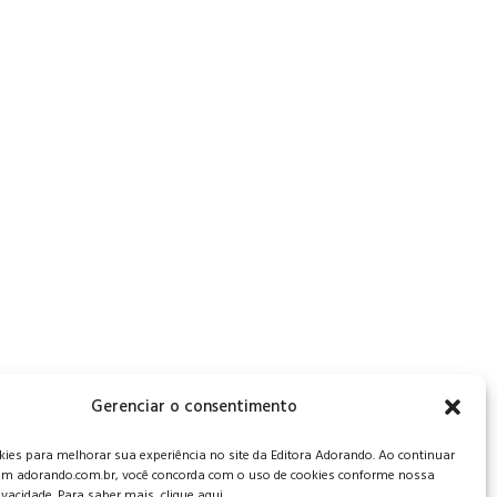
, CEP: 34006-065 - MG
Gerenciar o consentimento
es para melhorar sua experiência no site da Editora Adorando. Ao continuar
m adorando.com.br, você concorda com o uso de cookies conforme nossa
rivacidade. Para saber mais, clique aqui.