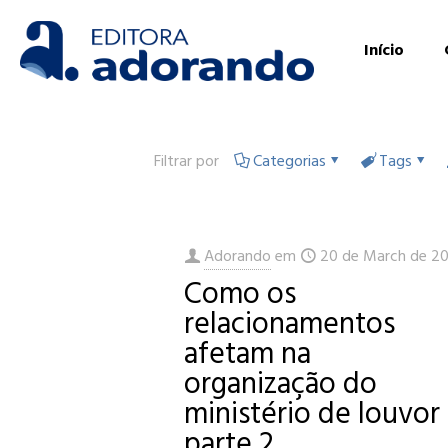
Início
Filtrar por
Categorias
Tags
Adorando
em
20 de March de 2
Como os
relacionamentos
afetam na
organização do
ministério de louvor
parte 2