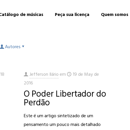
Catálogo de músicas
Peça sua licença
Quem somos
Autores
018
Jefferson Ilário
em
19 de May de
2016
O Poder Libertador do
Perdão
Este é um artigo sintetizado de um
pensamento um pouco mais detalhado