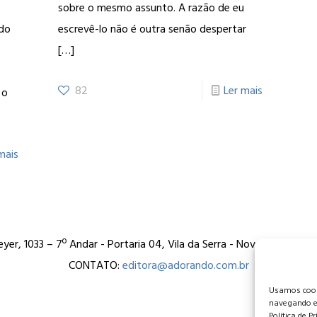
sobre o mesmo assunto. A razão de eu
ndo
escrevê-lo não é outra senão despertar
[…]
82
Ler mais
 o
mais
er, 1033 – 7º Andar - Portaria 04, Vila da Serra - Nova Lima/MG
CONTATO:
editora@adorando.com.br
Usamos cooki
navegando e
Política de P